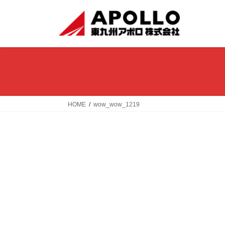
コ
ナ
ン
ビ
テ
ゲ
ン
ー
ツ
シ
へ
ョ
ス
ン
キ
に
ッ
移
HOME
wow_wow_1219
プ
動