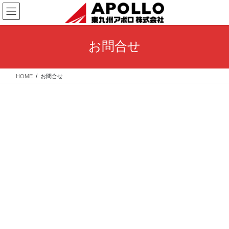
コ
ナ
ン
ビ
テ
ゲ
ン
ー
お問合せ
ツ
シ
へ
ョ
ス
ン
HOME
お問合せ
キ
に
ッ
移
プ
動